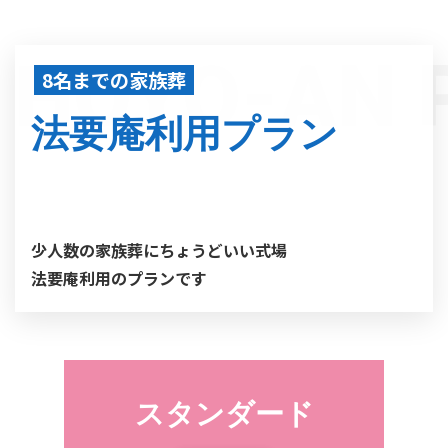
HOYO-AN 
8名までの家族葬
法要庵利用プラン
少人数の家族葬にちょうどいい式場
法要庵利用のプランです
スタンダード