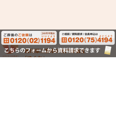
〒767-0003
香川県三豊市高瀬町比地中2248
TEL: 0875-72-5474 / FAX: 0875-56-2080
公式Facebook
ゆぐちのブログ