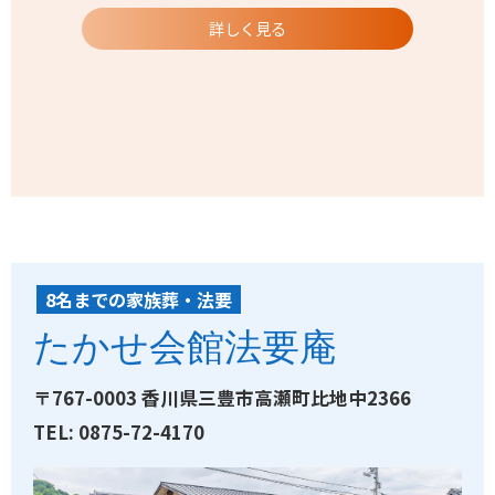
詳しく見る
HOYO-AN T
8名までの家族葬・法要
たかせ会館法要庵
〒767-0003 香川県三豊市高瀬町比地中2366
TEL: 0875-72-4170