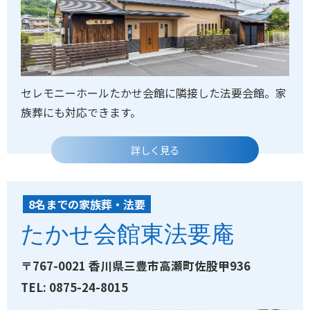
セレモニーホールたかせ会館に隣接した法要会館。家
族葬にも対応できます。
詳しく見る
HOYO-AN E
8名までの家族葬・法要
たかせ会館東法要庵
〒767-0021 香川県三豊市高瀬町佐股甲936
TEL: 0875-24-8015