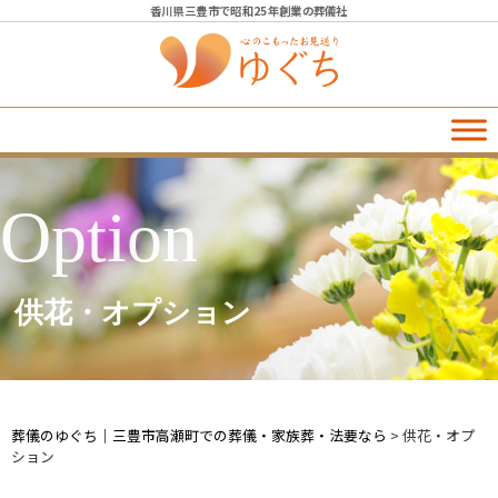
香川県三豊市で昭和25年創業の葬儀社
Option
供花・オプション
葬儀のゆぐち｜三豊市高瀬町での葬儀・家族葬・法要なら
>
供花・オプ
ション